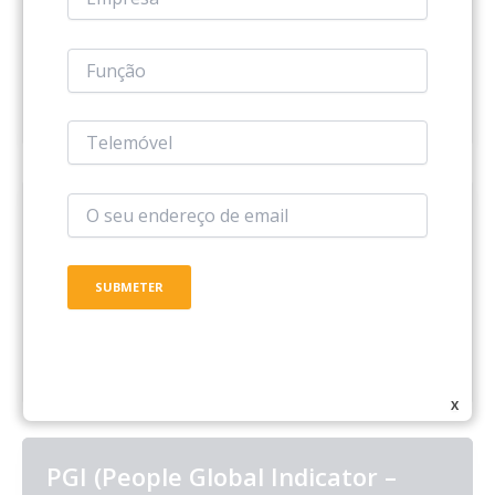
cada colaborador. Este módulo fornece uma visão
abrangente do percurso e das competências do
colaborador, facilitando o acompanhamento do seu
desenvolvimento profissional e a gestão das suas
informações pessoais.
Férias
Permite que o colaborador realize a marcação de
férias através do Portal do Colaborador e que as
mesmas sejam aprovadas diretamente através do
BackOffice ou enviar o pedido de aprovação para a
chefia do colaborador.
X
PGI (People Global Indicator –