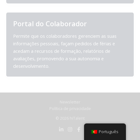
Portal do Colaborador
Permite que os colaboradores gerenciem as suas
informações pessoais, façam pedidos de férias e
acedam a recursos de formação, relatórios de
avaliações, promovendo a sua autonomia e
desenvolvimento.
Newsletter
Política de privacidade
© 2026 hiTalent
Português