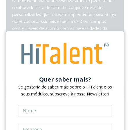
O módulo de Plano de Desenvolvimento permite aos
colaboradores definirem um conjunto de ações
personalizadas que desejam implementar para atingir
objetivos profissionais específicos. Com campos
configuráveis de acordo com as necessidades da
organização, os colaboradores podem propor ações
que serão posteriormente avaliadas e aprovadas pela
chefia. Este módulo promove um alinhamento entre
as aspirações dos colaboradores e os objetivos da
empresa, permitindo um acompanhamento contínuo
do progresso e uma avaliação final das ações
executadas ao longo do plano.
Quer saber mais?
Se gostaria de saber mais sobre o HiTalent e os
seus módulos, subscreva à nossa Newsletter!
Perfil / Cadastro do Colaborador
O módulo de Perfil / Cadastro do Colaborador
centraliza todas as informações relevantes sobre