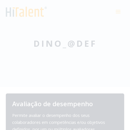
Skip
to
MAI
content
MEN
DINO_@DEF
Avaliação de desempenho
Permite avaliar o desempenho dos seus
colaboradores em competências e/ou objetivos
definidos, por um ou múltiplos avaliadores