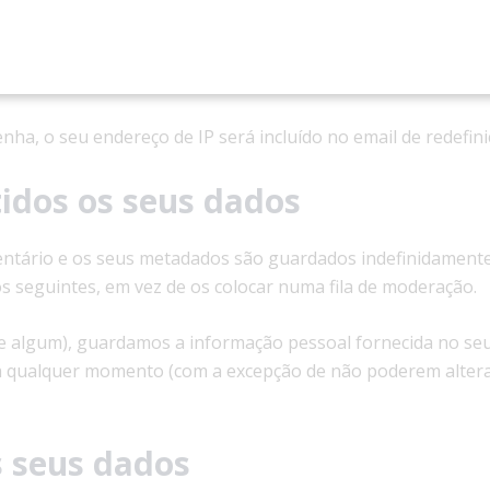
 conta e estiver com sessão iniciada nesse site.
s os seus dados
enha, o seu endereço de IP será incluído no email de redefini
idos os seus dados
ntário e os seus metadados são guardados indefinidamente.
 seguintes, em vez de os colocar numa fila de moderação.
se algum), guardamos a informação pessoal fornecida no seu 
l a qualquer momento (com a excepção de não poderem altera
s seus dados