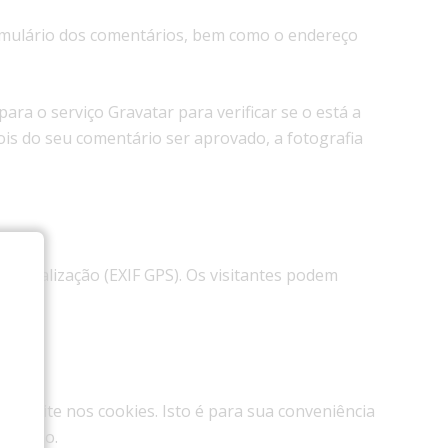
rmulário dos comentários, bem como o endereço
ra o serviço Gravatar para verificar se o está a
epois do seu comentário ser aprovado, a fotografia
olocalização (EXIF GPS). Os visitantes podem
 e site nos cookies. Isto é para sua conveniência
 um ano.