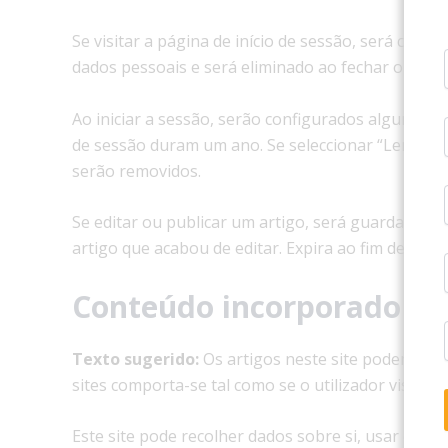
Se visitar a página de início de sessão, será con
dados pessoais e será eliminado ao fechar o seu 
Ao iniciar a sessão, serão configurados alguns coo
de sessão duram um ano. Se seleccionar “Lembrar-m
serão removidos.
Se editar ou publicar um artigo, será guardado no
artigo que acabou de editar. Expira ao fim de 1 dia.
Conteúdo incorporado de 
Texto sugerido:
Os artigos neste site podem incl
sites comporta-se tal como se o utilizador visitasse
Este site pode recolher dados sobre si, usar cooki