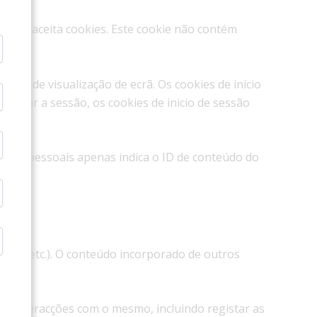
gador aceita cookies. Este cookie não contém
lhas de visualização de ecrã. Os cookies de início
rminar a sessão, os cookies de inicio de sessão
dados pessoais apenas indica o ID de conteúdo do
igos, etc.). O conteúdo incorporado de outros
suas interacções com o mesmo, incluindo registar as