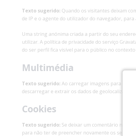
Texto sugerido:
Quando os visitantes deixam co
de IP e o agente do utilizador do navegador, para
Uma string anónima criada a partir do seu endereç
utilizar. A política de privacidade do serviço Grav
do ser perfil fica visível para o público no contex
Multimédia
Texto sugerido:
Ao carregar imagens para o site
descarregar e extrair os dados de geolocalização 
Cookies
Texto sugerido:
Se deixar um comentário no noss
para não ter de preencher novamente os seus dad