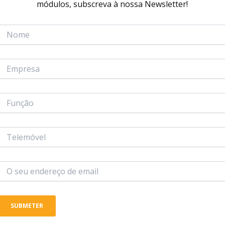
módulos, subscreva à nossa Newsletter!
figurado um cookie temporário para determinar se o seu nave
navegador.
kies para guardar a sua informação de sessão e as suas esco
e”, a sua sessão irá persistir durante duas semanas. Ao te
 seu navegador um cookie adicional. Este cookie não inclui 
outros sites
uir conteúdo incorporado (por exemplo: vídeos, imagens, art
 esses sites.
es, incorporar rastreio feito por terceiros, monitorizar as 