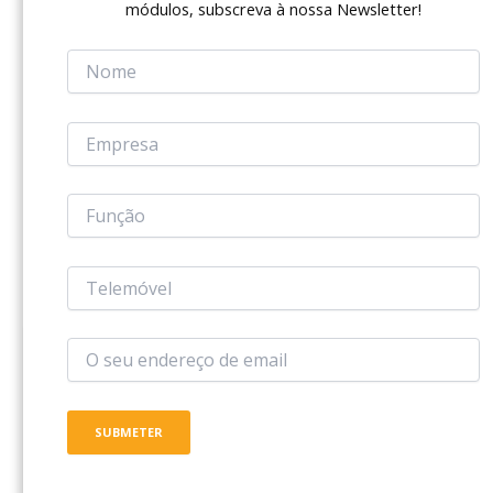
módulos, subscreva à nossa Newsletter!
PERSONALIZAÇÃO DA FORMAÇÃO
A possibilidade de restringir o acesso ao
conteúdo permite que as organizações
adaptem a formação às necessidades
específicas de diferentes grupos ou
colaboradores