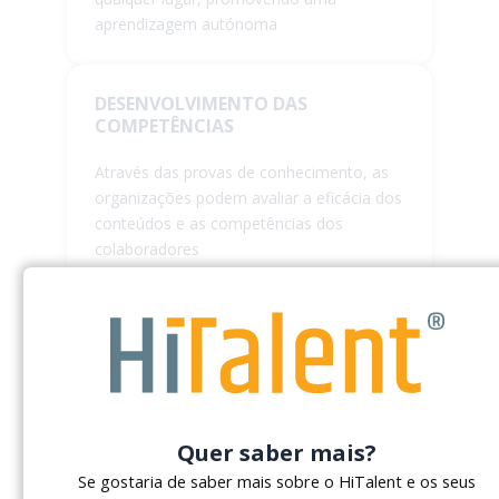
aprendizagem autónoma
DESENVOLVIMENTO DAS
COMPETÊNCIAS
Através das provas de conhecimento, as
organizações podem avaliar a eficácia dos
conteúdos e as competências dos
colaboradores
REDUÇÃO DE CUSTOS COM A
FORMAÇÃO
A criação de conteúdos internamente
diminui a necessidade de formação
Quer saber mais?
externa e os custos associados a sessões
Se gostaria de saber mais sobre o HiTalent e os seus
presenciais