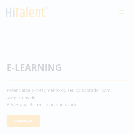
Skip
to
MAI
content
MEN
E-LEARNING
Potencialize o crescimento do seu colaborador com
programas de
E-learning
eficazes e personalizados
COMECE JÁ