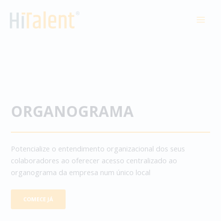
Skip
to
MAI
content
MEN
ORGANOGRAMA
Potencialize o entendimento organizacional dos seus
colaboradores ao oferecer acesso centralizado ao
organograma da empresa num único local
COMECE JÁ