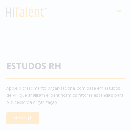
Skip
to
MAI
content
MEN
ESTUDOS RH
Apoie o crescimento organizacional com base em estudos
de RH que analisam e identificam os fatores essenciais para
o sucesso da organização
COMECE JÁ