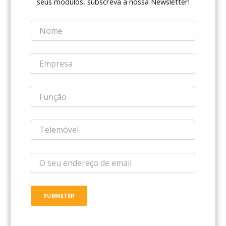
seus módulos, subscreva à nossa Newsletter!
anonimização das respostas fornecidas
pelos colaboradores, garantindo a
confidencialidade e encorajando a
honestidade nas respostas
EXTRAÇÃO DE RELATÓRIOS CRUZADOS
Produz relatórios cruzados que permitem
analisar as respostas em função de
diferentes dados demográficos,
oferecendo insights valiosos sobre as
variáveis que afetam a satisfação e o
engagement
CONFIGURAÇÃO DE VÁRIAS ESCALAS
Possibilidade de configuração de