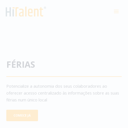
Skip
to
MAI
content
MEN
FÉRIAS
Potencialize a autonomia dos seus colaboradores ao
oferecer acesso centralizado às informações sobre as suas
férias num único local
COMECE JÁ