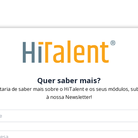
O Módulo Plano
Carreira
Quer saber mais?
taria de saber mais sobre o HiTalent e os seus módulos, su
Ferramenta flexível que incent
à nossa Newsletter!
necessidades específicas de c
As suas funcionalidades inclue
Definição de ações
Os colaboradores têm a capa
implementar, permitindo um 