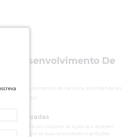
 De Desenvolvimento De
bscreva
iva o desenvolvimento de carreira, atendendo às
ada colaborador
m:
 personalizadas
cidade de definir um conjunto de ações que desejam
plano que reflete as suas necessidades e ambições