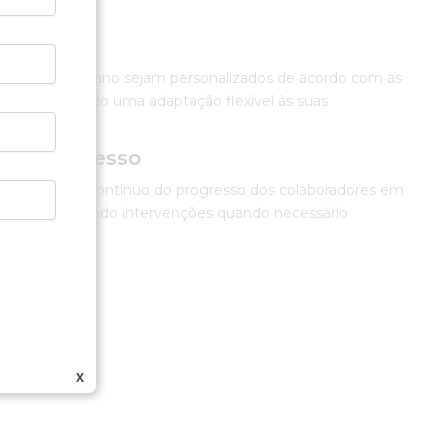
eis
 campos do plano sejam personalizados de acordo com as
, possibilitando uma adaptação flexível às suas
o progresso
mpanhamento contínuo do progresso dos colaboradores em
 plano, facilitando intervenções quando necessário
X